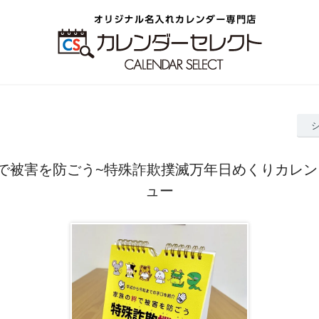
で被害を防ごう~特殊詐欺撲滅万年日めくりカレ
ュー