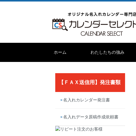
ホーム
わたしたちの強み
【ＦＡＸ送信用】発注書類
名入れカレンダー発注書
名入れデータ原稿作成依頼書