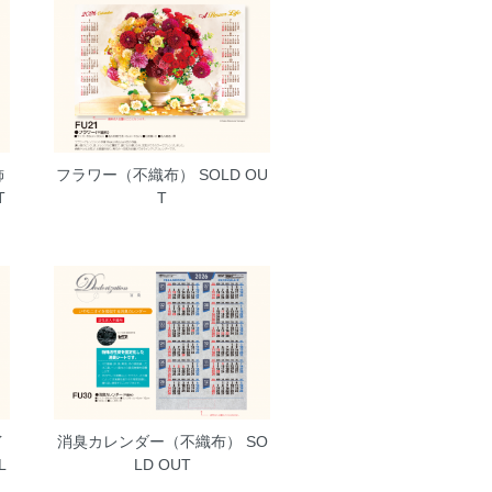
飾
フラワー（不織布）
SOLD OU
T
T
イ
消臭カレンダー（不織布）
SO
L
LD OUT