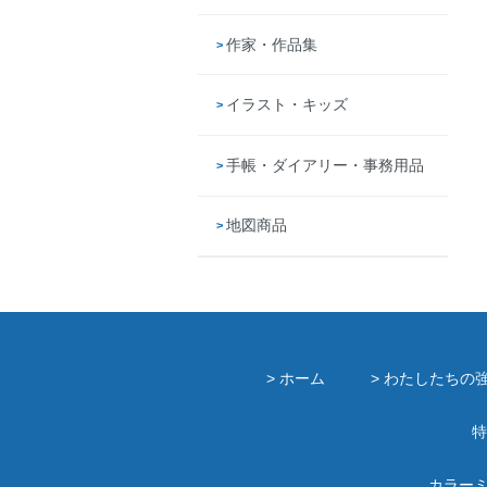
作家・作品集
イラスト・キッズ
手帳・ダイアリー・事務用品
地図商品
> ホーム
> わたしたちの
特
カラー