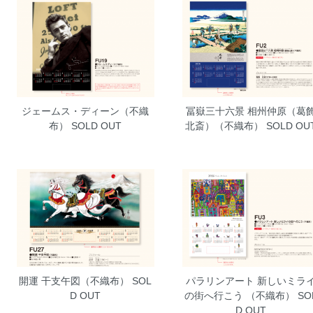
ジェームス・ディーン（不織
冨嶽三十六景 相州仲原（葛
布）
SOLD OUT
北斎）（不織布）
SOLD OU
開運 干支午図（不織布）
SOL
パラリンアート 新しいミラ
D OUT
の街へ行こう （不織布）
SO
D OUT