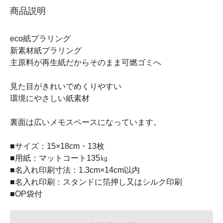
商品説明
eco紙プラリング
新素材紙プラリング
主原料が再生紙だからそのまま可燃ゴミへ
見た目がきれいでめくりやすい
環境にやさしい紙素材
裏面は広いメモスペースになっています。
■サイズ：15×18cm・13枚
■用紙：マットコート135㎏
■名入れ印刷寸法：1.3cm×14cm以内
■名入れ印刷：スタンドに箔押し又はシルク印刷
■OP袋付