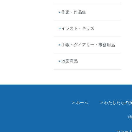
作家・作品集
イラスト・キッズ
手帳・ダイアリー・事務用品
地図商品
> ホーム
> わたしたちの
特
カラー