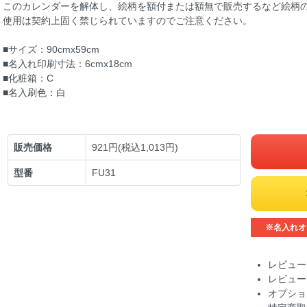
このカレンダーを解体し、絵柄を額付または額無で販売するなど絵柄
使用は契約上固く禁じられていますのでご注意ください。
■サイズ：90cmx59cm
■名入れ印刷寸法：6cmx18cm
■化粧箱：C
■名入刷色：白
販売価格
921円(税込1,013円)
型番
FU31
※名入れオ
レビュー
レビュー
オプショ