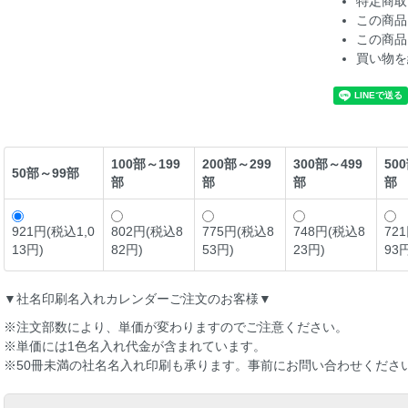
特定商取
この商品
この商品
買い物を
100部～199
200部～299
300部～499
50
50部～99部
部
部
部
部
921円(税込1,0
802円(税込8
775円(税込8
748円(税込8
72
13円)
82円)
53円)
23円)
93
▼社名印刷名入れカレンダーご注文のお客様▼
※注文部数により、単価が変わりますのでご注意ください。
※単価には1色名入れ代金が含まれています。
※50冊未満の社名名入れ印刷も承ります。事前にお問い合わせくださ