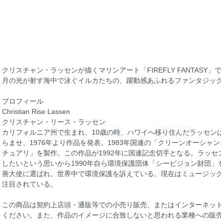
クリスチャン・ラッセンが描くマリンアート「FIREFLY FANTASY」
月の光が射す海中で泳ぐイルカたちの、躍動感あふれるファンタジッ
プロフィール
Christian Rise Lassen
クリスチャン・リース・ラッセン
カリフォルニア州で生まれ、10歳の時、ハワイへ移り住んだラッセン
らませ、1976年より作品を発表。1983年国連の「クリーンオーシ
チュアリ」を製作。この作品が1992年に国連記念切手となる。ラッ
したいという思いから1990年自ら環境保護団体「シービジョン財団」を設立
善大使に選ばれ、世界中で環境保護を訴えている。現在はミュージッ
注目されている。
この商品は契約上店頭・通販等での小売り販売、またはインターネッ
ください。また、作品のイメージに合致しないと思われる業種への販