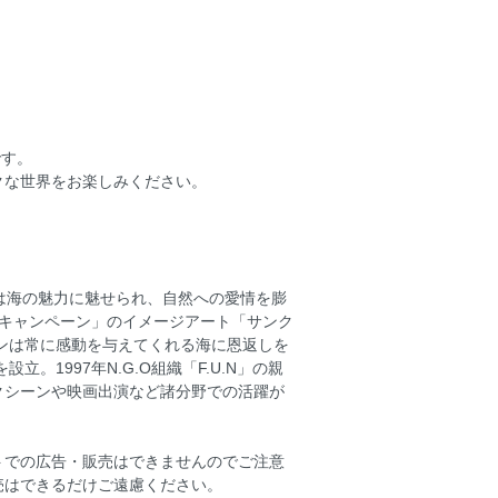
です。
クな世界をお楽しみください。
は海の魅力に魅せられ、自然への愛情を膨
ャンキャンペーン」のイメージアート「サンク
センは常に感動を与えてくれる海に恩返しを
。1997年N.G.O組織「F.U.N」の親
クシーンや映画出演など諸分野での活躍が
トでの広告・販売はできませんのでご注意
売はできるだけご遠慮ください。