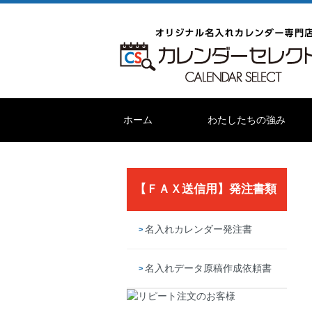
ホーム
わたしたちの強み
【ＦＡＸ送信用】発注書類
名入れカレンダー発注書
名入れデータ原稿作成依頼書