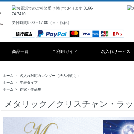
受付時間9:00～17:00（日・祝休）
商品一覧
ご利用ガイド
名入れサービス
ホーム
>
名入れ対応カレンダー（法人様向け）
ホーム
>
年表タイプ
ホーム
>
作家・作品集
メタリック／クリスチャン・ラッ