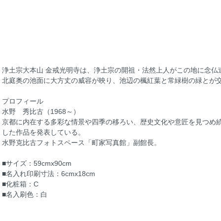
浄土宗大本山 金戒光明寺は、浄土宗の開祖・法然上人がこの地に念仏
北庭奥の池面に大方丈の威容が映り、池辺の楓紅葉と常緑樹の緑とが
プロフィール
水野 秀比古（1968～）
京都に内在する多彩な情景や四季の移ろい、歴史文化や意匠を見つめ
した作品を発表している。
水野克比古フォトスペース「町家写真館」副館長。
■サイズ：59cmx90cm
■名入れ印刷寸法：6cmx18cm
■化粧箱：C
■名入刷色：白