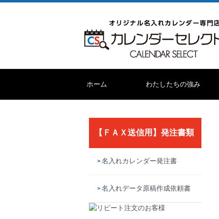
ホーム
わたしたちの強み
【ＦＡＸ送信用】発注書類
名入れカレンダー発注書
名入れデータ原稿作成依頼書