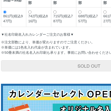
50部～99部
部
部
部
部
861円(税込9
742円(税込8
715円(税込7
688円(税込7
661
47円)
16円)
87円)
57円)
27円
▼社名印刷名入れカレンダーご注文のお客様▼
※注文部数により、単価が変わりますのでご注意ください。
※単価には1色名入れ代金が含まれています。
※50冊未満の社名名入れ印刷も承ります。事前にお問い合わせくださ
SOLD OUT