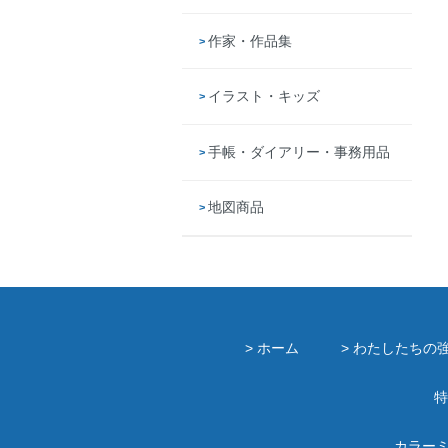
作家・作品集
イラスト・キッズ
手帳・ダイアリー・事務用品
地図商品
> ホーム
> わたしたちの
特
カラー