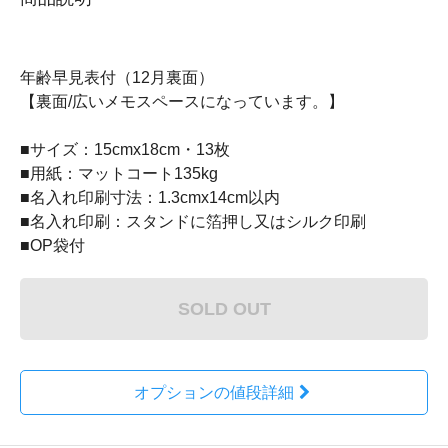
年齢早見表付（12月裏面）
【裏面/広いメモスペースになっています。】
■サイズ：15cmx18cm・13枚
■用紙：マットコート135kg
■名入れ印刷寸法：1.3cmx14cm以内
■名入れ印刷：スタンドに箔押し又はシルク印刷
■OP袋付
SOLD OUT
オプションの値段詳細