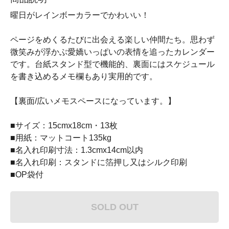
曜日がレインボーカラーでかわいい！
ページをめくるたびに出会える楽しい仲間たち。思わず
微笑みが浮かぶ愛嬌いっぱいの表情を追ったカレンダー
です。台紙スタンド型で機能的、裏面にはスケジュール
を書き込めるメモ欄もあり実用的です。
【裏面/広いメモスペースになっています。】
■サイズ：15cmx18cm・13枚
■用紙：マットコート135kg
■名入れ印刷寸法：1.3cmx14cm以内
■名入れ印刷：スタンドに箔押し又はシルク印刷
■OP袋付
SOLD OUT