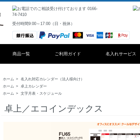
受付時間9:00～17:00（日・祝休）
商品一覧
ご利用ガイド
名入れサービス
ホーム
>
名入れ対応カレンダー（法人様向け）
ホーム
>
卓上カレンダー
ホーム
>
文字月表・スケジュール
卓上／エコインデックス