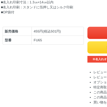
■名入れ印刷寸法：1.3㎝×14㎝以内
■名入れ印刷：スタンドに箔押し又はシルク印刷
■OP袋付
販売価格
455円(税込501円)
型番
FU65
※名入れオ
レビュー
レビュー
オプショ
特定商取
この商品
この商品
買い物を