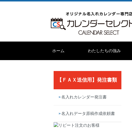
ホーム
わたしたちの強み
【ＦＡＸ送信用】発注書類
名入れカレンダー発注書
名入れデータ原稿作成依頼書