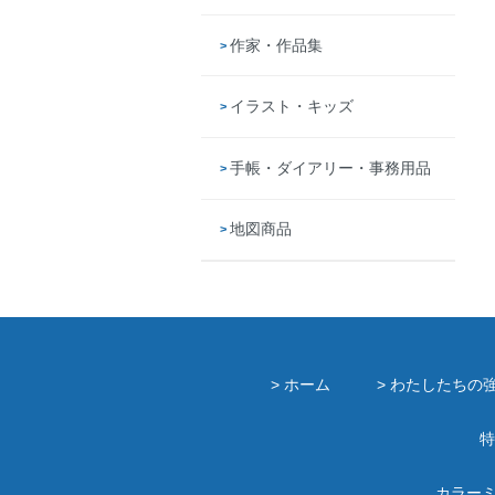
作家・作品集
イラスト・キッズ
手帳・ダイアリー・事務用品
地図商品
> ホーム
> わたしたちの
特
カラー