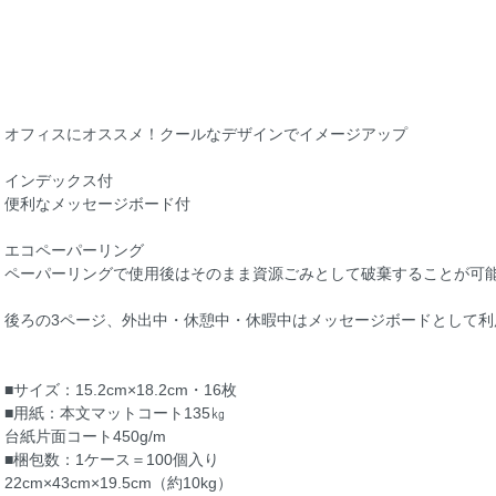
オフィスにオススメ！クールなデザインでイメージアップ
インデックス付
便利なメッセージボード付
エコペーパーリング
ペーパーリングで使用後はそのまま資源ごみとして破棄することが可
後ろの3ページ、外出中・休憩中・休暇中はメッセージボードとして利
■サイズ：15.2cm×18.2cm・16枚
■用紙：本文マットコート135㎏
台紙片面コート450g/m
■梱包数：1ケース＝100個入り
22cm×43cm×19.5cm（約10kg）