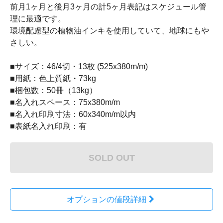
前月1ヶ月と後月3ヶ月の計5ヶ月表記はスケジュール管
理に最適です。
環境配慮型の植物油インキを使用していて、地球にもや
さしい。
■サイズ：46/4切・13枚 (525x380m/m)
■用紙：色上質紙・73kg
■梱包数：50冊（13kg）
■名入れスペース：75x380m/m
■名入れ印刷寸法：60x340m/m以内
■表紙名入れ印刷：有
SOLD OUT
オプションの値段詳細