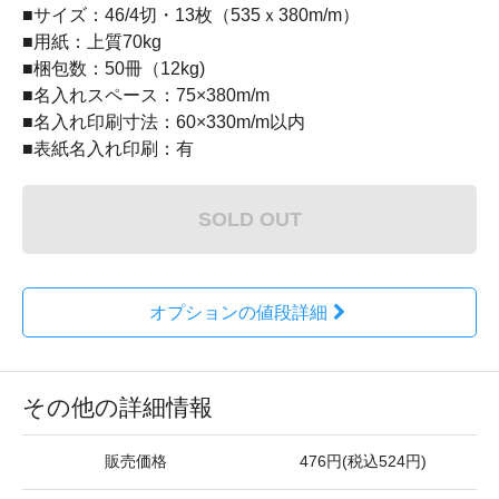
■サイズ：46/4切・13枚（535ｘ380m/m）
■用紙：上質70kg
■梱包数：50冊（12kg)
■名入れスペース：75×380m/m
■名入れ印刷寸法：60×330m/m以内
■表紙名入れ印刷：有
SOLD OUT
オプションの値段詳細
その他の詳細情報
販売価格
476円(税込524円)