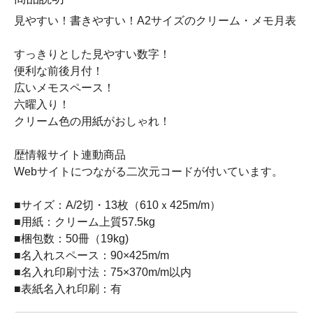
見やすい！書きやすい！A2サイズのクリーム・メモ月表
すっきりとした見やすい数字！
便利な前後月付！
広いメモスペース！
六曜入り！
クリーム色の用紙がおしゃれ！
歴情報サイト連動商品
Webサイトにつながる二次元コードが付いています。
■サイズ：A/2切・13枚（610ｘ425m/m）
■用紙：クリーム上質57.5kg
■梱包数：50冊（19kg)
■名入れスペース：90×425m/m
■名入れ印刷寸法：75×370m/m以内
■表紙名入れ印刷：有