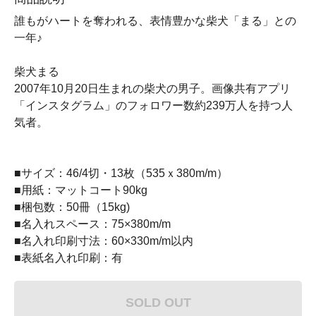
誰もがハートを奪われる、表情豊かな柴犬「まる」との
一年♪
柴犬まる
2007年10月20日生まれの柴犬の男子。画像共有アプリ
「インスタグラム」のフォロワー数約239万人を持つ人
気者。
■サイズ：46/4切・13枚（535ｘ380m/m）
■用紙：マットコート90kg
■梱包数：50冊（15kg)
■名入れスペース：75×380m/m
■名入れ印刷寸法：60×330m/m以内
■表紙名入れ印刷：有
SOLD OUT