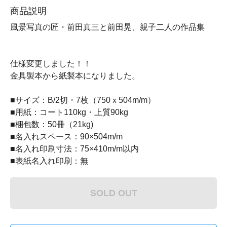
商品説明
風景写真の匠・前田真三と前田晃、親子二人の作品集
仕様変更しました！！
金具製本から紙製本になりました。
■サイズ：B/2切・7枚（750ｘ504m/m）
■用紙：コート110kg・上質90kg
■梱包数：50冊（21kg)
■名入れスペース：90×504m/m
■名入れ印刷寸法：75×410m/m以内
■表紙名入れ印刷：無
SOLD OUT