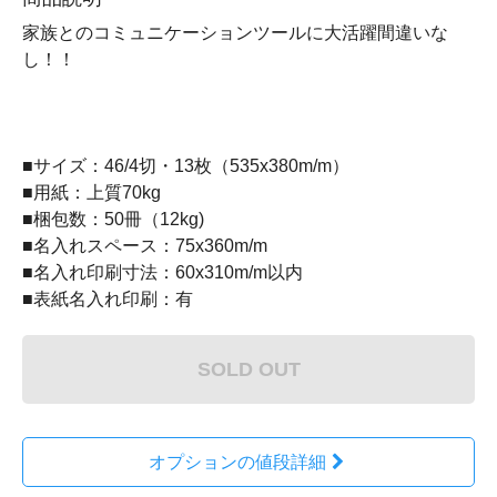
家族とのコミュニケーションツールに大活躍間違いな
し！！
■サイズ：46/4切・13枚（535x380m/m）
■用紙：上質70kg
■梱包数：50冊（12kg)
■名入れスペース：75x360m/m
■名入れ印刷寸法：60x310m/m以内
■表紙名入れ印刷：有
SOLD OUT
オプションの値段詳細