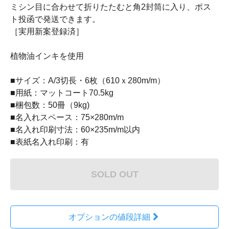
ミシン目に合わせて折りたたむと角2封筒に入り、ポス
ト投函で発送できます。
［実用新案登録済］
植物油インキを使用
■サイズ：A/3切長・6枚（610ｘ280m/m）
■用紙：マットコート70.5kg
■梱包数：50冊（9kg)
■名入れスペース：75×280m/m
■名入れ印刷寸法：60×235m/m以内
■表紙名入れ印刷：有
SOLD OUT
オプションの値段詳細