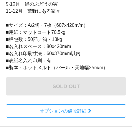
9-10月 緑のぶどうの実
11-12月 荒野にある家々
■サイズ：A/2切・7枚（607x420m/m）
■用紙：マットコート70.5kg
■梱包数：50部／箱・13kg
■名入れスペース：80x420m/m
■名入れ印刷寸法：60x370m/m以内
■表紙名入れ印刷：有
■製本：ホットメルト（パール・天地幅25m/m）
SOLD OUT
オプションの値段詳細