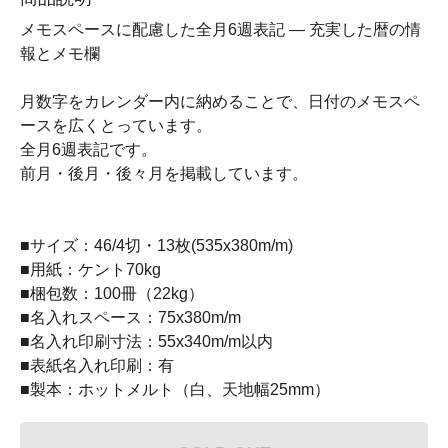
メモスペースに配慮した全月6週表記 ― 充実した暦の情
報とメモ欄
月数字をカレンダー内に納めることで、日付のメモスペ
ースを広くとっています。
全月6週表記です。
前月・後月・後々月を掲載しています。
■サイズ：46/4切・13枚(535x380m/m)
■用紙：ケント70kg
■梱包数：100冊（22kg）
■名入れスペース：75x380m/m
■名入れ印刷寸法：55x340m/m以内
■表紙名入れ印刷：有
■製本：ホットメルト（白、天地幅25mm）