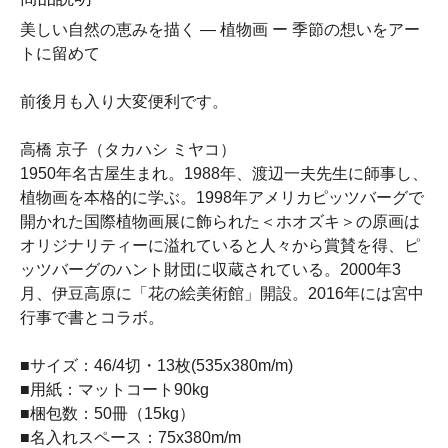
美しい自然の恵みを描く ― 植物画 ー 季節の想いをアー
トに留めて
前後月も入り大変便利です。
高橋 京子（タカハシ ミヤコ）
1950年名古屋生まれ。1988年、渡辺一夫先生に師事し、
植物画を本格的に学ぶ。1998年アメリカピッツバーグで
開かれた国際植物画展に飾られた＜ホオズキ＞の原画は
オリジナリティーに溢れていると人々から賞賛を得、ピ
ッツバーグのハント財団に収蔵されている。2000年3
月、伊豆高原に「花の絵美術館」開設。2016年には宮中
行事で書とコラボ。
■サイズ：46/4切・13枚(535x380m/m)
■用紙：マットコート90kg
■梱包数：50冊（15kg）
■名入れスペース：75x380m/m