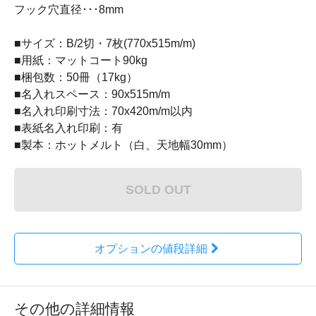
フック穴直径･･･8mm
■サイズ：B/2切・7枚(770x515m/m)
■用紙：マットコート90kg
■梱包数：50冊（17kg）
■名入れスペース：90x515m/m
■名入れ印刷寸法：70x420m/m以内
■表紙名入れ印刷：有
■製本：ホットメルト（白、天地幅30mm）
SOLD OUT
オプションの値段詳細
その他の詳細情報