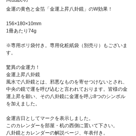
金運の黄色と金箔「金運上昇八卦鏡」のW効果！
156×180×10mm
1冊あたり74g
※専用ポリ袋付き。専用化粧紙袋（別売り）もございま
す。
驚異の金運力！
金運上昇八卦鏡
風水で八卦鏡とは、邪悪なものを寄せつけないとされ、
中央の鏡で運を呼び込むと言われております。皆様の金
運上昇を願い、その八卦鏡に金運を呼ぶ8つのシンボル
を加えました。
金運吉日としてマークを表示しました。
このカレンダーを部屋・机の西側に置いて下さい。
八卦鏡とカレンダーの解説ページ、年表付き。