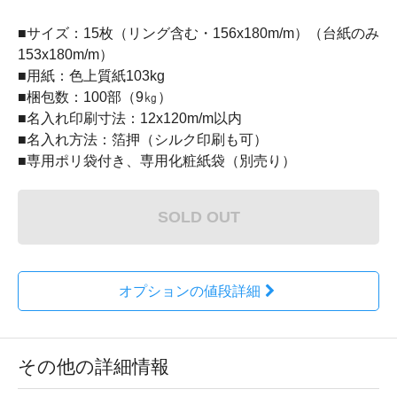
■サイズ：15枚（リング含む・156x180m/m）（台紙のみ
153x180m/m）
■用紙：色上質紙103kg
■梱包数：100部（9㎏）
■名入れ印刷寸法：12x120m/m以内
■名入れ方法：箔押（シルク印刷も可）
■専用ポリ袋付き、専用化粧紙袋（別売り）
SOLD OUT
オプションの値段詳細
その他の詳細情報