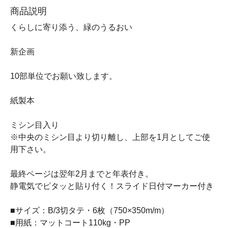
商品説明
くらしに寄り添う、緑のうるおい
新企画
10部単位でお願い致します。
紙製本
ミシン目入り
※中央のミシン目より切り離し、上部を1月としてご使
用下さい。
最終ページは翌年2月までと年表付き。
静電気でピタッと貼り付く！スライド日付マーカー付き
■サイズ：B/3切タテ・6枚（750×350m/m）
■用紙：マットコート110kg・PP