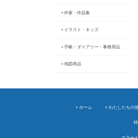
作家・作品集
イラスト・キッズ
手帳・ダイアリー・事務用品
地図商品
> ホーム
> わたしたちの
特
カラー