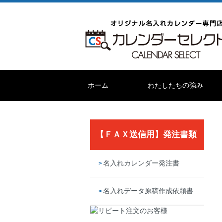
ホーム
わたしたちの強み
【ＦＡＸ送信用】発注書類
名入れカレンダー発注書
名入れデータ原稿作成依頼書