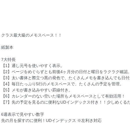
クラス最大級のメモスペース！！
紙製本
7大特長
【1】通し元号を使いやすく表示。
【2】ページをめぐらずとも前後4ヶ月分の日付と曜日をラクラク確認
【3】太い書体と際立つ黒の発色で、たくさんメモを書き込んでも日付
【4】毎日たっぷり5行のメモスペースで、たくさんの予定を管理。
【5】メモが書き込みやすい罫線付き。
【6】カレンダーのない空いた場所もメモスペースとして有効活用！
【7】先の予定を見るのに便利なUDインデックス付き！！少しめくる
6週表示で見やすい数字
先の月を探すのに便利！UDインデックス ※左利き対応