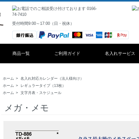
受付時間9:00～17:00（日・祝休）
商品一覧
ご利用ガイド
名入れサービス
ホーム
>
名入れ対応カレンダー（法人様向け）
ホーム
>
レギュラータイプ（13枚）
ホーム
>
文字月表・スケジュール
メガ・メモ