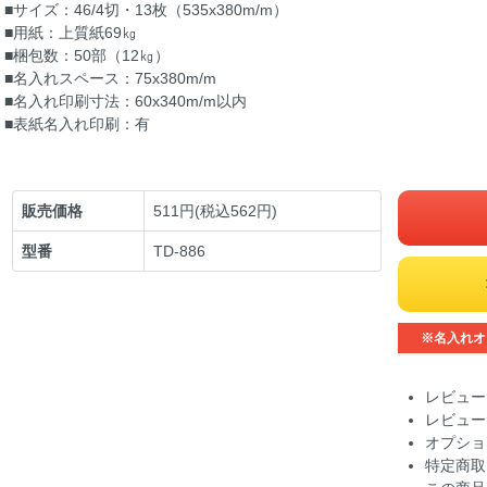
■サイズ：46/4切・13枚（535x380m/m）
■用紙：上質紙69㎏
■梱包数：50部（12㎏）
■名入れスペース：75x380m/m
■名入れ印刷寸法：60x340m/m以内
■表紙名入れ印刷：有
販売価格
511円(税込562円)
型番
TD-886
※名入れオ
レビュー
レビュー
オプショ
特定商取