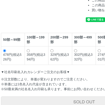
この商品
この商品
買い物を
100部～199
200部～299
300部～499
500
50部～99部
部
部
部
部
478円(税込5
358円(税込3
329円(税込3
302円(税込3
274
26円)
94円)
62円)
32円)
01円
▼社名印刷名入れカレンダーご注文のお客様▼
※注文部数により、単価が変わりますのでご注意ください。
※単価には1色名入れ代金が含まれています。
※50冊未満の社名名入れ印刷も承ります。事前にお問い合わせくださ
SOLD OUT