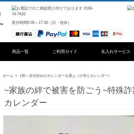
受付時間9:00～17:00（日・祝休）
商品一覧
ご利用ガイド
名入れサービス
ホーム
>
1部～自分好みのカレンダーを選ぶ（小売りカレンダー）
~家族の絆で被害を防ごう~特殊
カレンダー