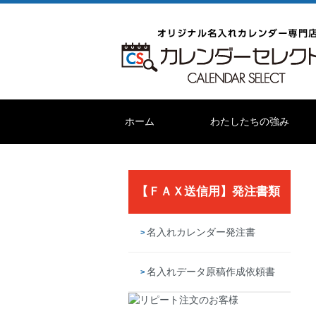
ホーム
わたしたちの強み
【ＦＡＸ送信用】発注書類
名入れカレンダー発注書
名入れデータ原稿作成依頼書